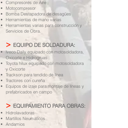
Compresores de Aire
Motocompresor
Bomba Destapadora de desagües
Herramientas de mano varias
Herramientas varias para construcción y
Servicios de Obra.
>
EQUIPO DE SOLDADURA:
lveco Daily equipado con motosoldadora,
Oxicorte e Hidrogruas
Toyota hilux equipado con motosoldadora
y Oxicorte
Trackson para tendido de línea
Tractores con cureña
Equipos de izaje para montaje de líneas y
prefabricados en campo
>
EQUIPAMIENTO PARA OBRAS:
Hidrolavadoras
Martillos Neumáticos
Andamios