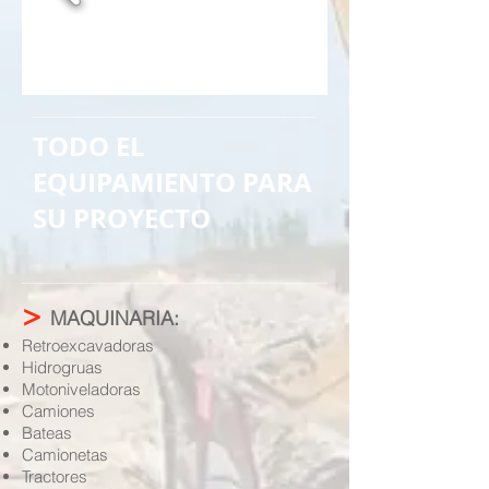
TODO EL
EQUIPAMIENTO PARA
SU PROYECTO
>
MAQUINARIA:
Retroexcavadoras
Hidrogruas
Motoniveladoras
Camiones
Bateas
Camionetas
Tractores