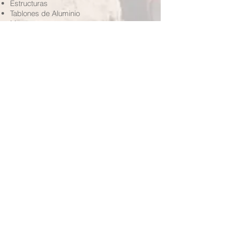
Estructuras
Tablones de Aluminio
Motocompresores
Herramientas en general.
BACK TO TOP
Nuestras Oficinas
Belgrano 265 - 4P - Of.A -
Neuquén 8300, Argentina
Teléfono
+54.299.593.6128
+54.299.436.0456
Contacto
info@filohh.com.ar